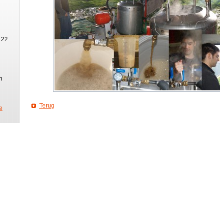
122
n
Terug
e