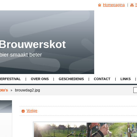
Homepagina
S
 Brouwerskot
bier smaakt beter
IERFESTIVAL
OVER ONS
GESCHIEDENIS
CONTACT
LINKS
oto's
brouwdag2.jpg
Vorige