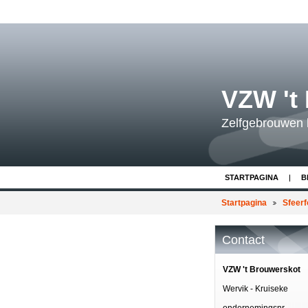
VZW 't
Zelfgebrouwen 
STARTPAGINA
B
Startpagina
Sfeerf
Contact
VZW 't Brouwerskot
Wervik - Kruiseke
ondernemingsnr