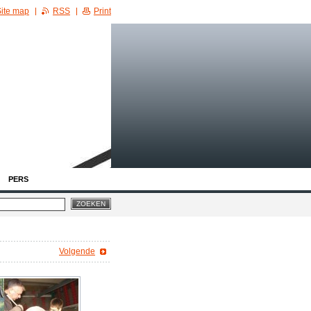
ite map
RSS
Print
PERS
Volgende