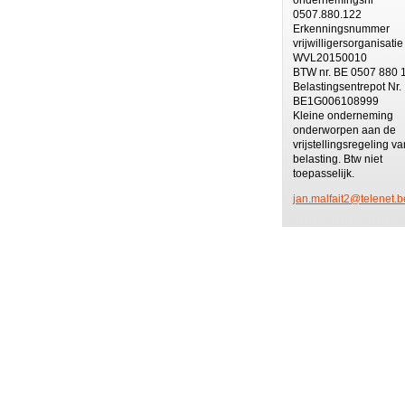
0507.880.122
Erkenningsnummer
vrijwilligersorganisatie
WVL20150010
BTW nr. BE 0507 880 
Belastingsentrepot Nr.
BE1G006108999
Kleine onderneming
onderworpen aan de
vrijstellingsregeling va
belasting. Btw niet
toepasselijk.
jan.malf
ait2@tel
enet.b