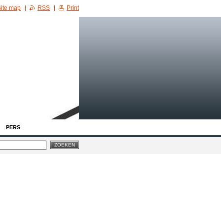
ite map
RSS
Print
PERS