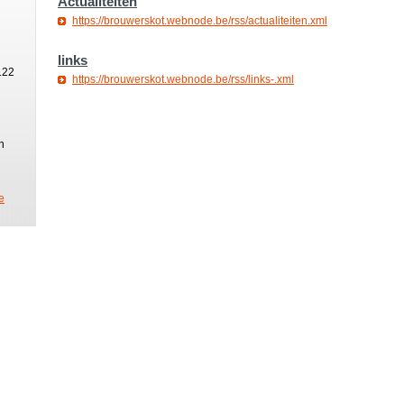
Actualiteiten
https://brouwerskot.webnode.be/rss/actualiteiten.xml
links
122
https://brouwerskot.webnode.be/rss/links-.xml
n
e