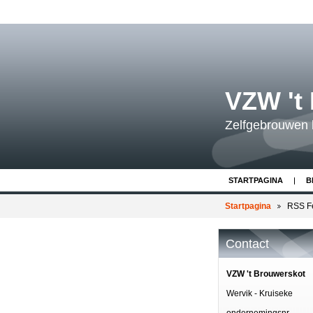
VZW 't
Zelfgebrouwen 
STARTPAGINA
B
Startpagina
RSS F
Contact
VZW 't Brouwerskot
Wervik - Kruiseke
ondernemingsnr