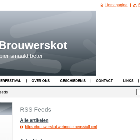
Homepagina
S
 Brouwerskot
bier smaakt beter
IERFESTIVAL
OVER ONS
GESCHIEDENIS
CONTACT
LINKS
eeds
RSS Feeds
Alle artikelen
https://brouwerskot.webnode.be/rss/all.xml