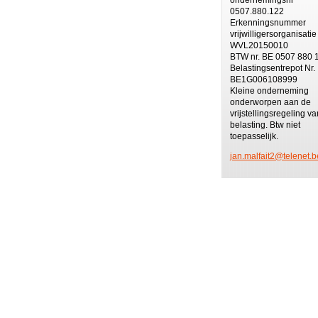
0507.880.122
Erkenningsnummer
vrijwilligersorganisatie
WVL20150010
BTW nr. BE 0507 880 
Belastingsentrepot Nr.
BE1G006108999
Kleine onderneming
onderworpen aan de
vrijstellingsregeling va
belasting. Btw niet
toepasselijk.
jan.malf
ait2@tel
enet.b