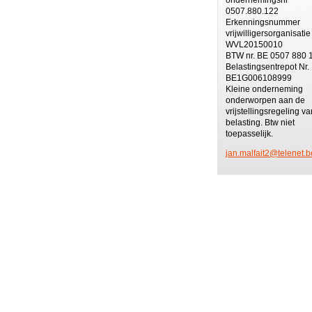
0507.880.122
Erkenningsnummer
vrijwilligersorganisatie
WVL20150010
BTW nr. BE 0507 880 
Belastingsentrepot Nr.
BE1G006108999
Kleine onderneming
onderworpen aan de
vrijstellingsregeling va
belasting. Btw niet
toepasselijk.
jan.malf
ait2@tel
enet.b