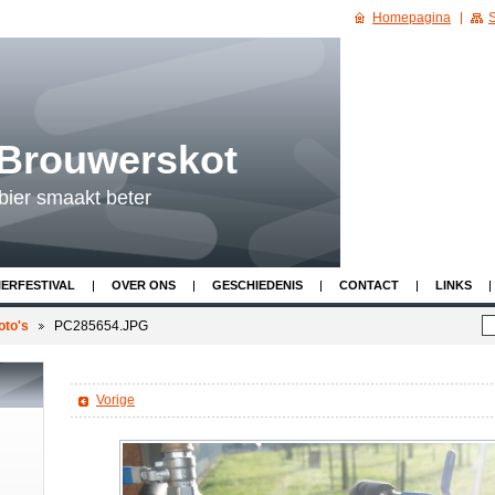
Homepagina
S
 Brouwerskot
bier smaakt beter
IERFESTIVAL
OVER ONS
GESCHIEDENIS
CONTACT
LINKS
oto's
PC285654.JPG
Vorige