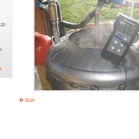
122
n
e
Terug