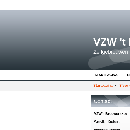
VZW 't
Zelfgebrouwen 
STARTPAGINA
B
Startpagina
Sfeerf
Contact
VZW 't Brouwerskot
Wervik - Kruiseke
ondernemingsnr