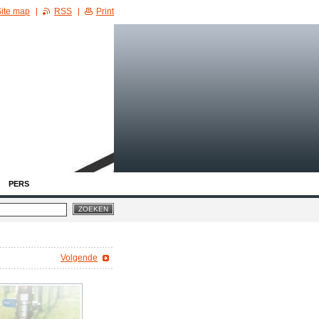
ite map
RSS
Print
PERS
Volgende