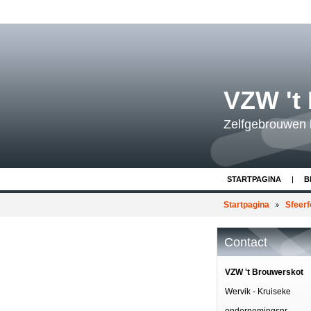
VZW 't
Zelfgebrouwen 
STARTPAGINA
B
Startpagina
Sfeerf
Contact
VZW 't Brouwerskot
Wervik - Kruiseke
ondernemingsnr