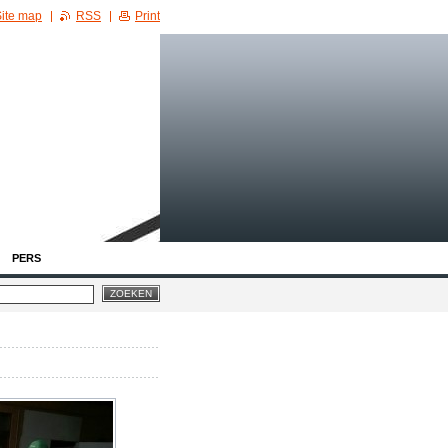
ite map
RSS
Print
PERS