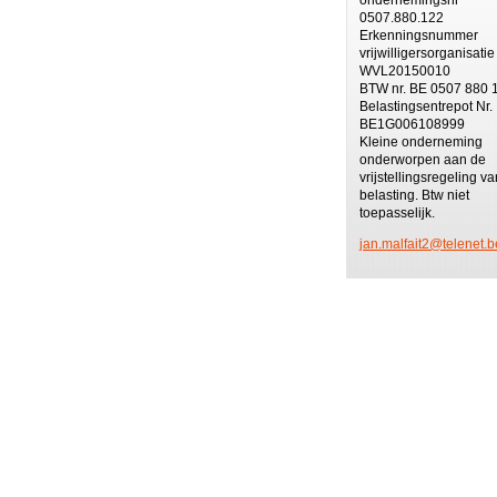
0507.880.122
Erkenningsnummer
vrijwilligersorganisatie
WVL20150010
BTW nr. BE 0507 880 
Belastingsentrepot Nr.
BE1G006108999
Kleine onderneming
onderworpen aan de
vrijstellingsregeling va
belasting. Btw niet
toepasselijk.
jan.malf
ait2@tel
enet.b