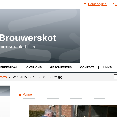
Homepagina
S
 Brouwerskot
bier smaakt beter
IERFESTIVAL
OVER ONS
GESCHIEDENIS
CONTACT
LINKS
oto's
WP_20150307_13_58_16_Pro.jpg
Vorige