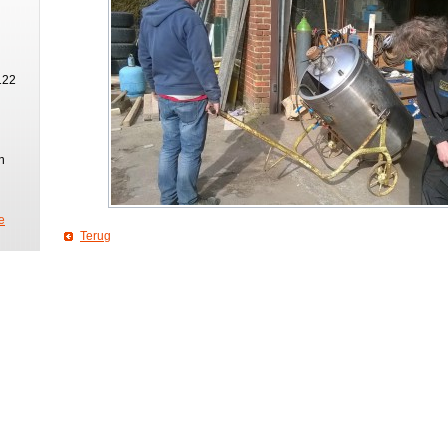
122
n
e
Terug